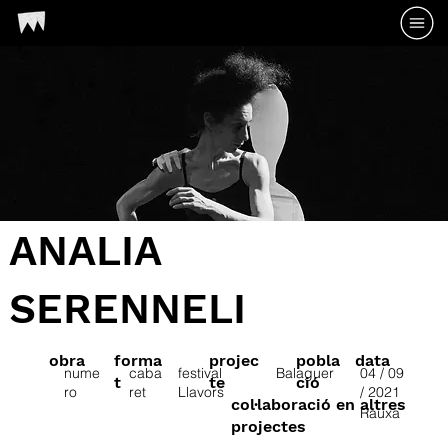
ANALIA
SERENNELI
obra
forma
projec
pobla
data
nume
caba
festival
Balaguer
04 / 09
t
te
ció
ro
ret
Llavors
/ 2021
col·laboració en altres
Rauxa
projectes